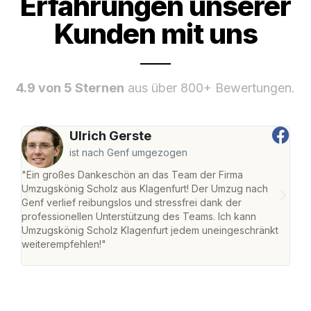
Erfahrungen unserer
Kunden mit uns
4.9 von 5 Sternen
aus über 800+ Bewertungen.
Ulrich Gerste
ist nach Genf umgezogen
"Ein großes Dankeschön an das Team der Firma
"Die
Umzugskönig Scholz aus Klagenfurt! Der Umzug nach
war
Genf verlief reibungslos und stressfrei dank der
Das 
professionellen Unterstützung des Teams. Ich kann
habe
Umzugskönig Scholz Klagenfurt jedem uneingeschränkt
an m
weiterempfehlen!"
groß