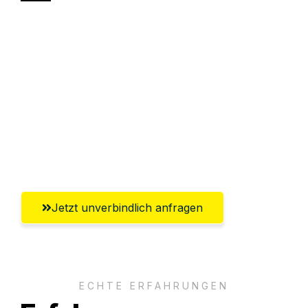
Sparen Sie bis zu 100€ bei Anfrage
Abwicklung innerhalb von 24 Stunden
Versichert bis zu 7.500€
Ggf. komplette Zollabwicklung inklusive
Umfassender Kundensupport aus
Klagenfurt
Jetzt unverbindlich anfragen
ECHTE ERFAHRUNGEN