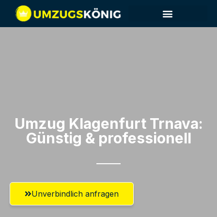
Umzug Klagenfurt​ Trnava:
Günstig & professionell​
Unverbindlich anfragen