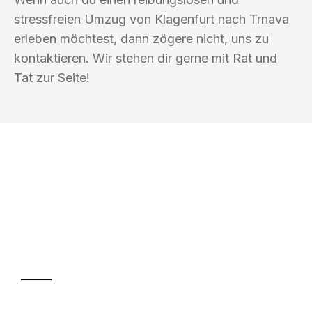
stressfreien Umzug von Klagenfurt nach Trnava
erleben möchtest, dann zögere nicht, uns zu
kontaktieren. Wir stehen dir gerne mit Rat und
Tat zur Seite!
UMZUGSKÖNIG SCHOLZ KLAGENFURT
Ihr Umzug oder
Transport
Sparen Sie bis zu 100€ bei Anfrage