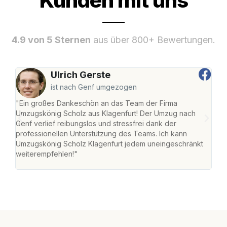
Kunden mit uns
4.9 von 5 Sternen
aus über 800+ Bewertungen.
Ulrich Gerste
ist nach Genf umgezogen
"Ein großes Dankeschön an das Team der Firma
"Die
Umzugskönig Scholz aus Klagenfurt! Der Umzug nach
war
Genf verlief reibungslos und stressfrei dank der
Das 
professionellen Unterstützung des Teams. Ich kann
habe
Umzugskönig Scholz Klagenfurt jedem uneingeschränkt
an m
weiterempfehlen!"
groß