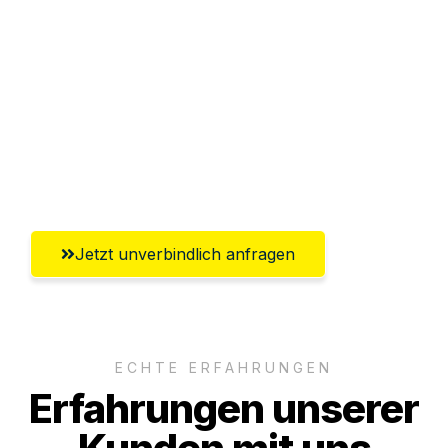
Abwicklung innerhalb von 24 Stunden
Versichert bis zu 7.500€
Ggf. komplette Zollabwicklung inklusive
Umfassender Kundensupport aus
Klagenfurt
Jetzt unverbindlich anfragen
ECHTE ERFAHRUNGEN
Erfahrungen unserer