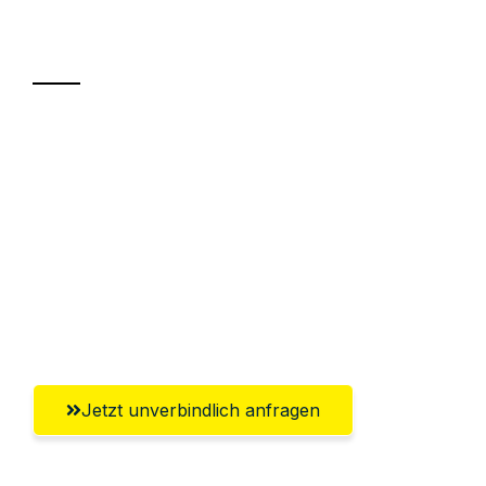
Transport
Sparen Sie bis zu 100€ bei Anfrage
Abwicklung innerhalb von 24 Stunden
Versichert bis zu 7.500€
Ggf. komplette Zollabwicklung inklusive
Umfassender Kundensupport aus
Klagenfurt
Jetzt unverbindlich anfragen