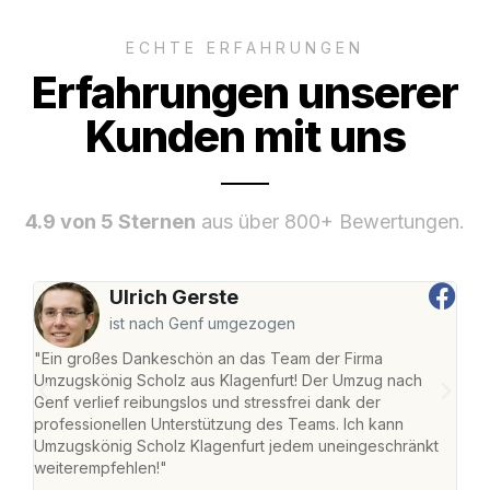
ECHTE ERFAHRUNGEN
Erfahrungen unserer
Kunden mit uns
4.9 von 5 Sternen
aus über 800+ Bewertungen.
Ulrich Gerste
ist nach Genf umgezogen
"Ein großes Dankeschön an das Team der Firma
"Die
Umzugskönig Scholz aus Klagenfurt! Der Umzug nach
war
Genf verlief reibungslos und stressfrei dank der
Das 
professionellen Unterstützung des Teams. Ich kann
habe
Umzugskönig Scholz Klagenfurt jedem uneingeschränkt
an m
weiterempfehlen!"
groß