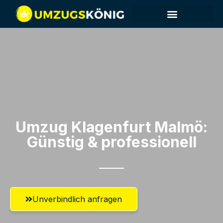
Umzug Klagenfurt​ Malmö:
Günstig & professionell​
Unverbindlich anfragen