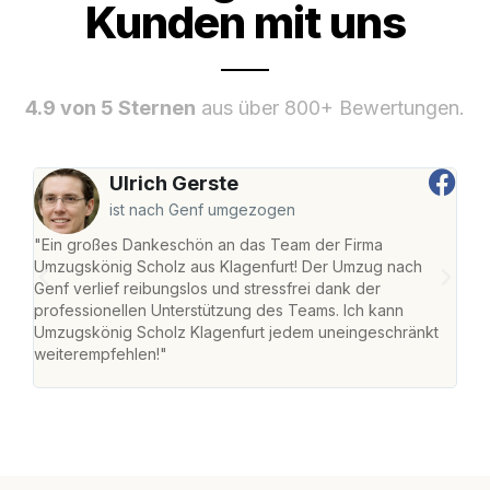
Kunden mit uns
4.9 von 5 Sternen
aus über 800+ Bewertungen.
Ulrich Gerste
ist nach Genf umgezogen
"Ein großes Dankeschön an das Team der Firma
"Die
Umzugskönig Scholz aus Klagenfurt! Der Umzug nach
war
Genf verlief reibungslos und stressfrei dank der
Das 
professionellen Unterstützung des Teams. Ich kann
habe
Umzugskönig Scholz Klagenfurt jedem uneingeschränkt
an m
weiterempfehlen!"
groß