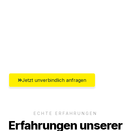
Sparen Sie bis zu 100€ bei Anfrage
Abwicklung innerhalb von 24 Stunden
Versichert bis zu 7.500€
Ggf. komplette Zollabwicklung inklusive
Umfassender Kundensupport aus
Klagenfurt
Jetzt unverbindlich anfragen
ECHTE ERFAHRUNGEN
Erfahrungen unserer