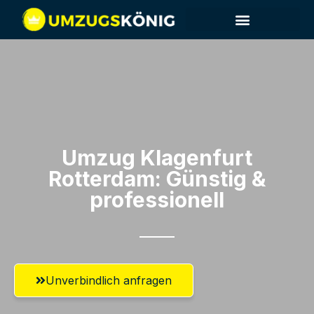
Umzug Klagenfurt​
Rotterdam: Günstig &
professionell​
Unverbindlich anfragen