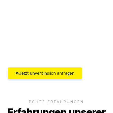
Sparen Sie bis zu 100€ bei Anfrage
Abwicklung innerhalb von 24 Stunden
Versichert bis zu 7.500€
Ggf. komplette Zollabwicklung inklusive
Umfassender Kundensupport aus
Klagenfurt
Jetzt unverbindlich anfragen
ECHTE ERFAHRUNGEN
Erfahrungen unserer