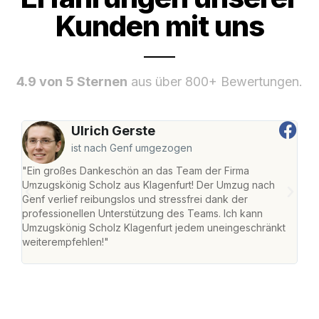
Kunden mit uns
4.9 von 5 Sternen
aus über 800+ Bewertungen.
Ulrich Gerste
ist nach Genf umgezogen
"Ein großes Dankeschön an das Team der Firma
"Die
Umzugskönig Scholz aus Klagenfurt! Der Umzug nach
war
Genf verlief reibungslos und stressfrei dank der
Das 
professionellen Unterstützung des Teams. Ich kann
habe
Umzugskönig Scholz Klagenfurt jedem uneingeschränkt
an m
weiterempfehlen!"
groß