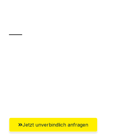
Ihr Umzug oder
Transport
Sparen Sie bis zu 100€ bei Anfrage
Abwicklung innerhalb von 24 Stunden
Versichert bis zu 7.500€
Ggf. komplette Zollabwicklung inklusive
Umfassender Kundensupport aus
Klagenfurt
Jetzt unverbindlich anfragen