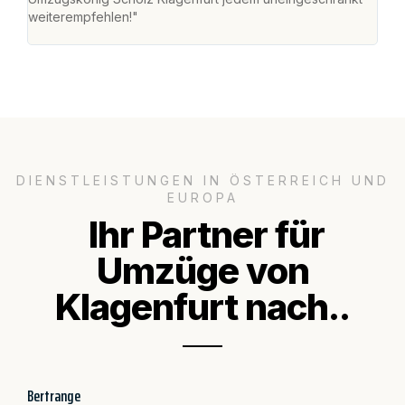
weiterempfehlen!"
groß
DIENSTLEISTUNGEN IN ÖSTERREICH UND
EUROPA
Ihr Partner für
Umzüge von
Klagenfurt nach..
Bertrange