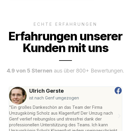
ECHTE ERFAHRUNGEN
Erfahrungen unserer
Kunden mit uns
4.9 von 5 Sternen
aus über 800+ Bewertungen.
Ulrich Gerste
ist nach Genf umgezogen
"Ein großes Dankeschön an das Team der Firma
"Die
Umzugskönig Scholz aus Klagenfurt! Der Umzug nach
war
Genf verlief reibungslos und stressfrei dank der
Das 
professionellen Unterstützung des Teams. Ich kann
habe
Umzugskönig Scholz Klagenfurt jedem uneingeschränkt
an m